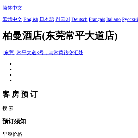
简体中文
繁體中文
English
日本語
한국어
Deutsch
Français
Italiano
Русски
柏曼酒店(东莞常平大道店)
[东莞] 常平大道3号，与常黄路交汇处
客 房 预 订
搜 索
预订须知
早餐价格